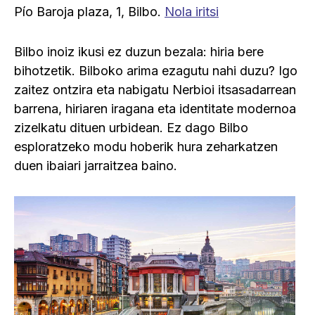
Pío Baroja plaza, 1, Bilbo.
Nola iritsi
Bilbo inoiz ikusi ez duzun bezala: hiria bere
bihotzetik. Bilboko arima ezagutu nahi duzu? Igo
zaitez ontzira eta nabigatu Nerbioi itsasadarrean
barrena, hiriaren iragana eta identitate modernoa
zizelkatu dituen urbidean. Ez dago Bilbo
esploratzeko modu hoberik hura zeharkatzen
duen ibaiari jarraitzea baino.