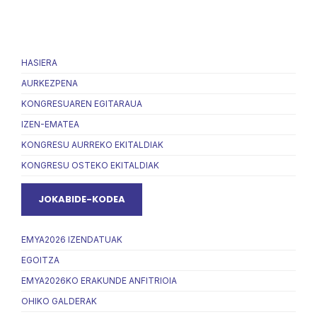
HASIERA
AURKEZPENA
KONGRESUAREN EGITARAUA
IZEN-EMATEA
KONGRESU AURREKO EKITALDIAK
KONGRESU OSTEKO EKITALDIAK
JOKABIDE-KODEA
EMYA2026 IZENDATUAK
EGOITZA
EMYA2026KO ERAKUNDE ANFITRIOIA
OHIKO GALDERAK