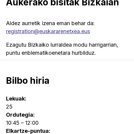
Aukerako bisitak Bizkaian
Aldez aurretik izena eman behar da:
registration@euskararenetxea.eus
Ezagutu Bizkaiko lurraldea modu harrigarrian,
puntu enblematikoenetara hurbilduz.
Bilbo hiria
Lekuak:
25
Ordutegia:
10:45 – 12:00
Elkartze-puntua: