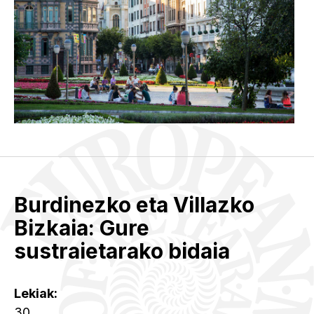
Burdinezko eta Villazko
Bizkaia: Gure
sustraietarako bidaia
Lekiak:
30