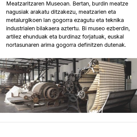
Meatzaritzaren Museoan. Bertan, burdin meatze
nagusiak arakatu ditzakezu, meatzarien eta
metalurgikoen lan gogorra ezagutu eta teknika
industrialen bilakaera aztertu. Bi museo ezberdin,
artilez ehunduak eta burdinaz forjatuak, euskal
nortasunaren arima gogorra definitzen dutenak.