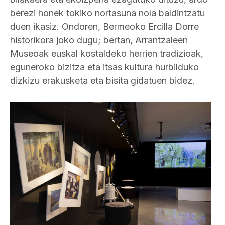
berezi honek tokiko nortasuna nola baldintzatu
duen ikasiz. Ondoren, Bermeoko Ercilla Dorre
historikora joko dugu; bertan, Arrantzaleen
Museoak euskal kostaldeko herrien tradizioak,
eguneroko bizitza eta itsas kultura hurbilduko
dizkizu erakusketa eta bisita gidatuen bidez.