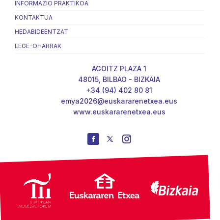
INFORMAZIO PRAKTIKOA
KONTAKTUA
HEDABIDEENTZAT
LEGE-OHARRAK
AGOITZ PLAZA 1
48015, BILBAO - BIZKAIA
+34 (94) 402 80 81
emya2026@euskararenetxea.eus
www.euskararenetxea.eus