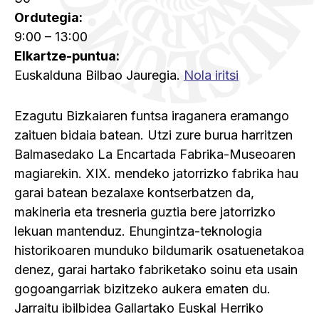
Ordutegia:
9:00 – 13:00
Elkartze-puntua:
Euskalduna Bilbao Jauregia.
Nola iritsi
Ezagutu Bizkaiaren funtsa iraganera eramango
zaituen bidaia batean. Utzi zure burua harritzen
Balmasedako La Encartada Fabrika-Museoaren
magiarekin. XIX. mendeko jatorrizko fabrika hau
garai batean bezalaxe kontserbatzen da,
makineria eta tresneria guztia bere jatorrizko
lekuan mantenduz. Ehungintza-teknologia
historikoaren munduko bildumarik osatuenetakoa
denez, garai hartako fabriketako soinu eta usain
gogoangarriak bizitzeko aukera ematen du.
Jarraitu ibilbidea Gallartako Euskal Herriko