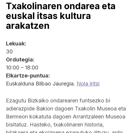
Txakolinaren ondarea eta
euskal itsas kultura
arakatzen
Lekuak:
30
Ordutegia:
10:00 – 18:00
Elkartze-puntua:
Euskalduna Bilbao Jauregia.
Nola iritsi
Ezagutu Bizkaiko ondarearen funtsezko bi
adierazpide Bakion dagoen Txakolin Museoa eta
Bermeon kokatuta dagoen Arrantzaleen Museoa
bisitatuz. Hasteko, txakolinaren historia,
bilakaera eta ekoizpena ezagutuko dituzu, ardo