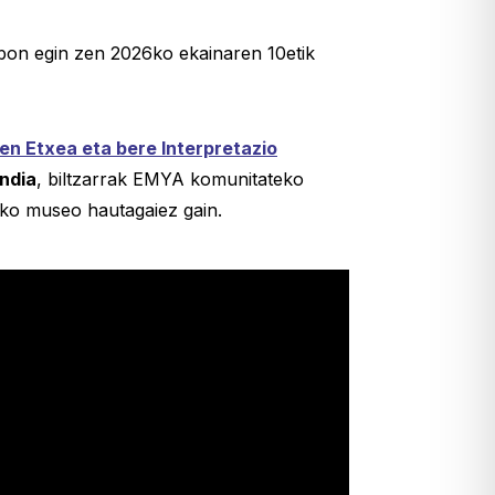
bon egin zen 2026ko ekainaren 10etik
en Etxea eta bere Interpretazio
undia
, biltzarrak EMYA komunitateko
ako museo hautagaiez gain.