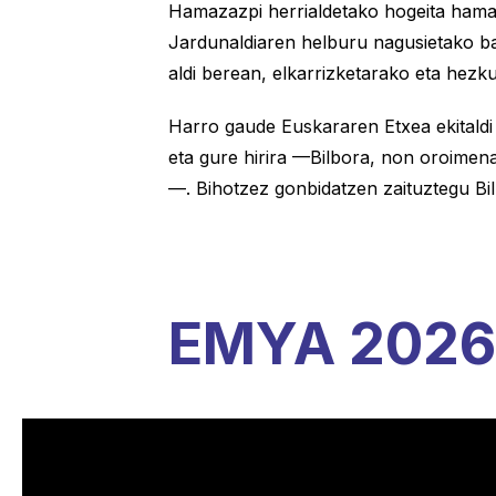
Hamazazpi herrialdetako hogeita ham
Jardunaldiaren helburu nagusietako ba
aldi berean, elkarrizketarako eta hez
Harro gaude Euskararen Etxea ekitaldi 
eta gure hirira —Bilbora, non oroimen
—. Bihotzez gonbidatzen zaituztegu Bil
EMYA 2026