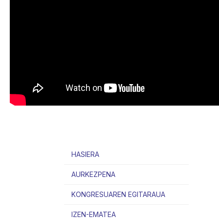
HASIERA
AURKEZPENA
KONGRESUAREN EGITARAUA
IZEN-EMATEA