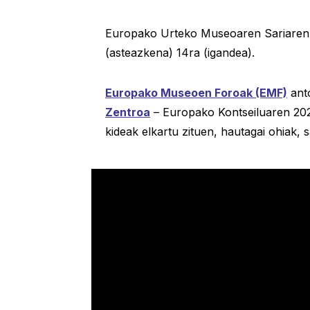
Europako Urteko Museoaren Sariaren (E
(asteazkena) 14ra (igandea).
Europako Museoen Foroak (EMF)
anto
Zentroa
– Europako Kontseiluaren 20
kideak elkartu zituen, hautagai ohiak