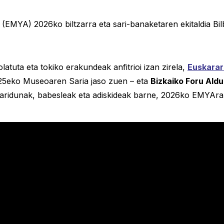
MYA) 2026ko biltzarra eta sari-banaketaren ekitaldia Bil
latuta eta tokiko erakundeak anfitrioi izan zirela,
Euskarar
25eko Museoaren Saria jaso zuen – eta
Bizkaiko Foru Ald
, saridunak, babesleak eta adiskideak barne, 2026ko EMYAr