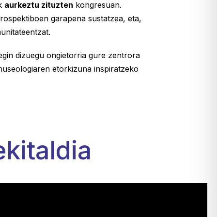
ak
aurkeztu zituzten
kongresuan.
prospektiboen garapena sustatzea, eta,
unitateentzat.
egin dizuegu ongietorria gure zentrora
museologiaren etorkizuna inspiratzeko
kitaldia