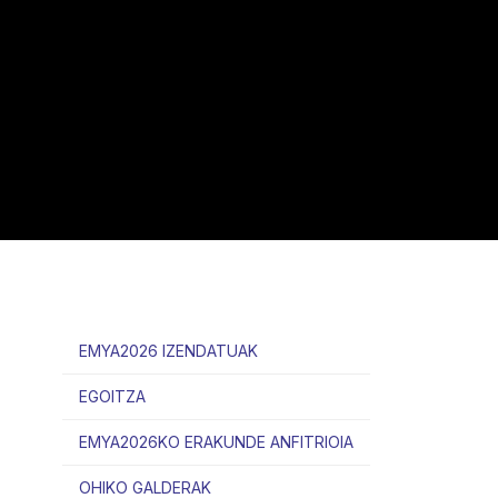
EMYA2026 IZENDATUAK
EGOITZA
EMYA2026KO ERAKUNDE ANFITRIOIA
OHIKO GALDERAK