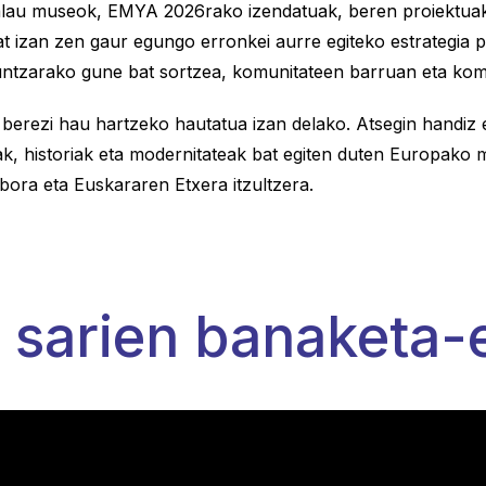
alau museok, EMYA 2026rako izendatuak, beren proiektu
t izan zen gaur egungo erronkei aurre egiteko estrategia 
kuntzarako gune bat sortzea, komunitateen barruan eta kom
berezi hau hartzeko hautatua izan delako. Atsegin handiz 
ak, historiak eta modernitateak bat egiten duten Europako 
bora eta Euskararen Etxera itzultzera.
sarien banaketa-e