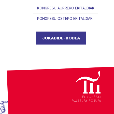
KONGRESU AURREKO EKITALDIAK
KONGRESU OSTEKO EKITALDIAK
JOKABIDE-KODEA