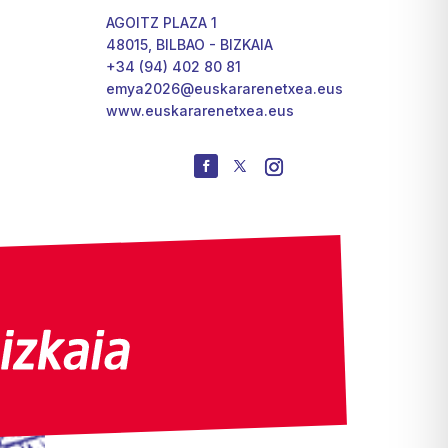
AGOITZ PLAZA 1
48015, BILBAO - BIZKAIA
+34 (94) 402 80 81
emya2026@euskararenetxea.eus
www.euskararenetxea.eus