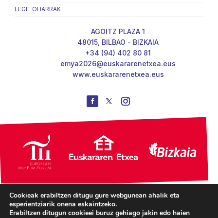
LEGE-OHARRAK
AGOITZ PLAZA 1
48015, BILBAO - BIZKAIA
+34 (94) 402 80 81
emya2026@euskararenetxea.eus
www.euskararenetxea.eus
Cookieak erabiltzen ditugu gure webgunean ahalik eta
esperientziarik onena eskaintzeko.
Erabiltzen ditugun cookieei buruz gehiago jakin edo haien