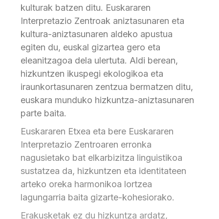
kulturak batzen ditu. Euskararen
Interpretazio Zentroak aniztasunaren eta
kultura-aniztasunaren aldeko apustua
egiten du, euskal gizartea gero eta
eleanitzagoa dela ulertuta. Aldi berean,
hizkuntzen ikuspegi ekologikoa eta
iraunkortasunaren zentzua bermatzen ditu,
euskara munduko hizkuntza-aniztasunaren
parte baita.
Euskararen Etxea eta bere Euskararen
Interpretazio Zentroaren erronka
nagusietako bat elkarbizitza linguistikoa
sustatzea da, hizkuntzen eta identitateen
arteko oreka harmonikoa lortzea
lagungarria baita gizarte-kohesiorako.
Erakusketak ez du hizkuntza ardatz,