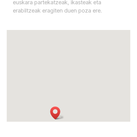
euskara partekatzeak, ikasteak eta
erabiltzeak eragiten duen poza ere.