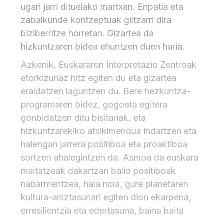
ugari jarri dituelako martxan. Enpatia eta
zabalkunde kontzeptuak giltzarri dira
biziberritze horretan. Gizartea da
hizkuntzaren bidea ehuntzen duen haria.
Azkenik, Euskararen Interpretazio Zentroak
etorkizunaz hitz egiten du eta gizartea
eraldatzen laguntzen du. Bere hezkuntza-
programaren bidez, gogoeta egitera
gonbidatzen ditu bisitariak, eta
hizkuntzarekiko atxikimendua indartzen eta
haiengan jarrera positiboa eta proaktiboa
sortzen ahalegintzen da. Asmoa da euskara
maitatzeak dakartzan balio positiboak
nabarmentzea, hala nola, gure planetaren
kultura-aniztasunari egiten dion ekarpena,
erresilientzia eta edertasuna, baina baita