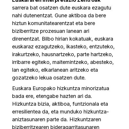
sarrera bat osatzen dute euskara ezagutu
nahi dutenentzat. Gune aktiboa da bere
hiztun komunitatearentzat eta bere
biziberritze prozesuan lanean ari
direnentzat. Bilbo hirian kokatuak, euskara
euskaraz ezagutzeko, ikasteko, entzuteko,
irakurtzeko, hausnartzeko, parte hartzeko,
irribarre egiteko, maitemintzeko, abesteko,
lan egiteko, elkarlanean aritzeko eta
gozatzeko lekua osatzen dute.
Euskara Europako hizkuntza minorizatua
bada ere, etengabe hazten ari da.
Hizkuntza bizia, aktiboa, funtzionala eta
erresilientea da, eta munduko hizkuntza-
aniztasunaren parte da. Hizkuntzaren
biziberritzearen bideragarritasunaren