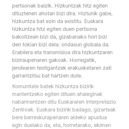
pertsonak baizik. Hizkuntzak hitz egiten
dituztenen ahotan bizi dira. Hiztunik gabe,
hizkuntza bat ezin da existitu. Euskara
hizkuntza hitz egiten duen pertsona
bakoitzean bizi da, gizabanako hori bizi
den tokian bizi dela: ondasun globala da.
Erabilera eta transmisioa dira hizkuntzaren
biziraupenaren gakoak. Horregatik,
jendearen testigantzek erakusketaren zati
garrantzitsu bat hartzen dute.
Komunitate batek hizkuntza bizirik
mantentzeko egiten dituen ahaleginak
nabarmentzen ditu Euskararen Interpretazio
Zentroak. Euskara bizirik badago, gizarteak
bere berreskurapenaren aldeko apustua
egin duelako da, eta, horretarako, ekimen