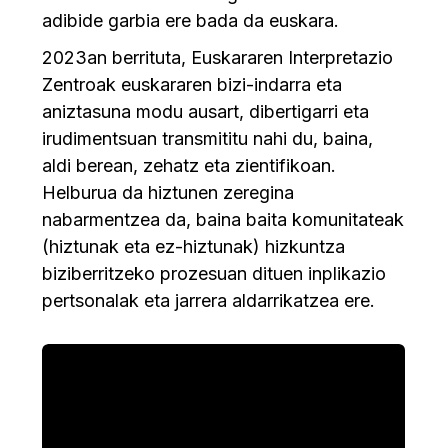
adibide garbia ere bada da euskara.
2023an berrituta, Euskararen Interpretazio
Zentroak euskararen bizi-indarra eta
aniztasuna modu ausart, dibertigarri eta
irudimentsuan transmititu nahi du, baina,
aldi berean, zehatz eta zientifikoan.
Helburua da hiztunen zeregina
nabarmentzea da, baina baita komunitateak
(hiztunak eta ez-hiztunak) hizkuntza
biziberritzeko prozesuan dituen inplikazio
pertsonalak eta jarrera aldarrikatzea ere.