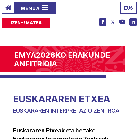

EUS
IZEN-EMATEA
EMYA2026KO ERAKUNDE
ANFITRIOIA
EUSKARAREN ETXEA
EUSKARAREN INTERPRETAZIO ZENTROA
Euskararen Etxeak
eta bertako
Euskararen Interpretazio Zentroak