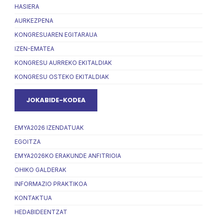
HASIERA
AURKEZPENA
KONGRESUAREN EGITARAUA
IZEN-EMATEA
KONGRESU AURREKO EKITALDIAK
KONGRESU OSTEKO EKITALDIAK
JOKABIDE-KODEA
EMYA2026 IZENDATUAK
EGOITZA
EMYA2026KO ERAKUNDE ANFITRIOIA
OHIKO GALDERAK
INFORMAZIO PRAKTIKOA
KONTAKTUA
HEDABIDEENTZAT