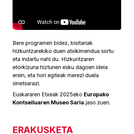
Bere programen bidez, bisitariak
hizkuntzarekiko duen atxikimendua sortu
eta indartu nahi du. Hizkuntzaren
etorkizuna hiztunen esku dagoen ideia
erein, eta hori egiteak merezi duela
sinetsarazi.
Euskararen Etxeak 2025eko
Europako
Kontseiluaren Museo Saria
jaso zuen.
ERAKUSKETA