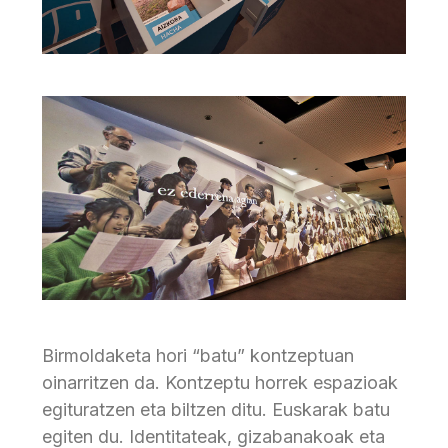
Birmoldaketa hori “batu” kontzeptuan
oinarritzen da. Kontzeptu horrek espazioak
egituratzen eta biltzen ditu. Euskarak batu
egiten du. Identitateak, gizabanakoak eta