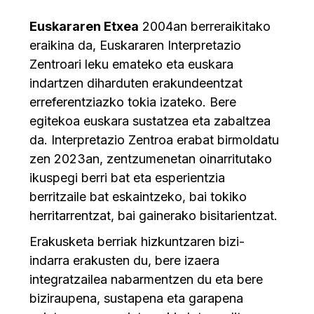
Euskararen Etxea
2004an berreraikitako
eraikina da, Euskararen Interpretazio
Zentroari leku emateko eta euskara
indartzen diharduten erakundeentzat
erreferentziazko tokia izateko. Bere
egitekoa euskara sustatzea eta zabaltzea
da. Interpretazio Zentroa erabat birmoldatu
zen 2023an, zentzumenetan oinarritutako
ikuspegi berri bat eta esperientzia
berritzaile bat eskaintzeko, bai tokiko
herritarrentzat, bai gainerako bisitarientzat.
Erakusketa berriak hizkuntzaren bizi-
indarra erakusten du, bere izaera
integratzailea nabarmentzen du eta bere
biziraupena, sustapena eta garapena